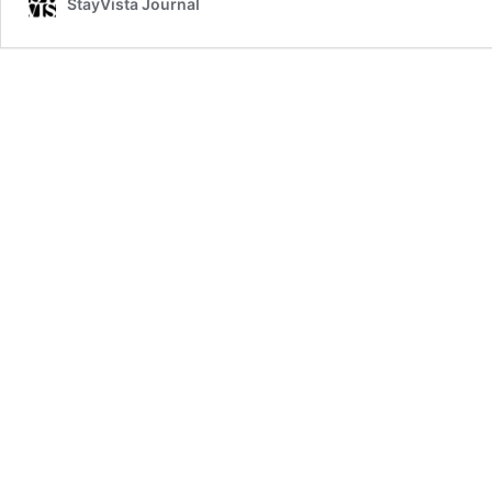
StayVista Journal
पुण
औ
भा
के
हर
को
से
न
पह
की
पूर
गा