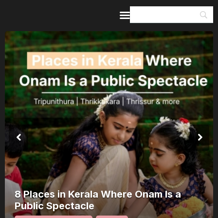
Home
Guides & Itineraries
Inspiration
Events &
Experiences
Browse All
8 Places in Kerala Where Onam Is a
Public Spectacle