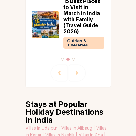
 Yatra
15 Best Places
Start
to Visit in
Haridwar
March in India
& What
with Family
ers
(Travel Guide
d Know
2026)
 &
Guides &
ries
Itineraries
Stays at Popular
Holiday Destinations
in India
Villas in Udaipur |
Villas in Alibaug |
Villas
in Karjat |
Villas in Nashik |
Villas in Goa |