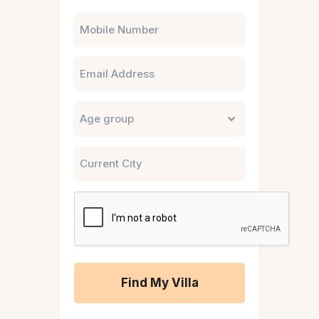
Phone
Email
Untitled
City
CAPTCHA