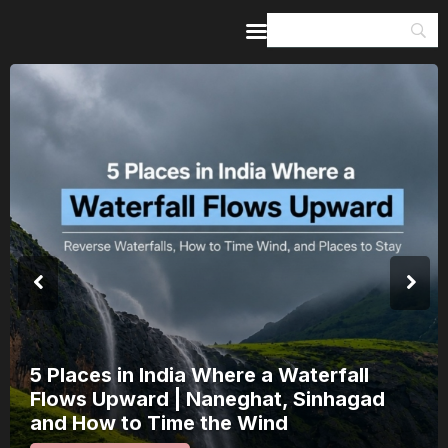
Home
Guides & Itineraries
Inspiration
Events &
Experiences
Browse All
5 Places in India Where a Waterfall
Flows Upward | Naneghat, Sinhagad
and How to Time the Wind