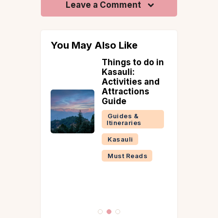
Leave a Comment
You May Also Like
ime to
Things to do in
asauli
Kasauli:
Activities and
 &
Attractions
ries
Guide
i
Guides &
Itineraries
Reads
Kasauli
Must Reads