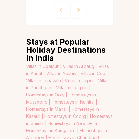
Stays at Popular
Holiday Destinations
in India
Villas in Udaipur |
Villas in Alibaug |
Villas
in Karjat |
Villas in Nashik |
Villas in Goa |
Villas in Lonavala |
Villas in Jaipur |
Villas
in Panchgani |
Villas in Igatpuri |
Homestays in Ooty |
Homestays in
Mussoorie |
Homestays in Nainital |
Homestays in Manali |
Homestays in
Kasauli |
Homestays in Coorg |
Homestays
in Shimla |
Homestays in New Delhi |
Homestays in Bangalore |
Homestays in
Alleppey |
Homestays in Chandigarh