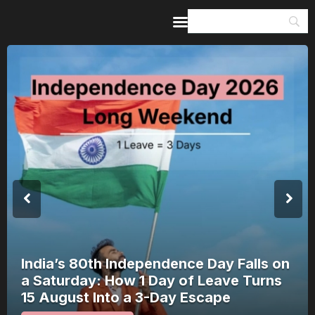
Home
Guides & Itineraries
Inspiration
Events &
Experiences
Browse All
India’s 80th Independence Day Falls on
a Saturday: How 1 Day of Leave Turns
15 August Into a 3-Day Escape