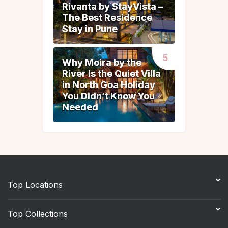
Rivanta by StayVista –
Rivanta by StayVista –
The Best Residence
The Best Residence
Stay in Pune
Stay in Pune
Why Moira by the
Why Moira by the
River Is the Quiet Villa
River Is the Quiet Villa
in North Goa Holiday
in North Goa Holiday
You Didn’t Know You
You Didn’t Know You
Needed
Needed
Top Locations
Top Collections