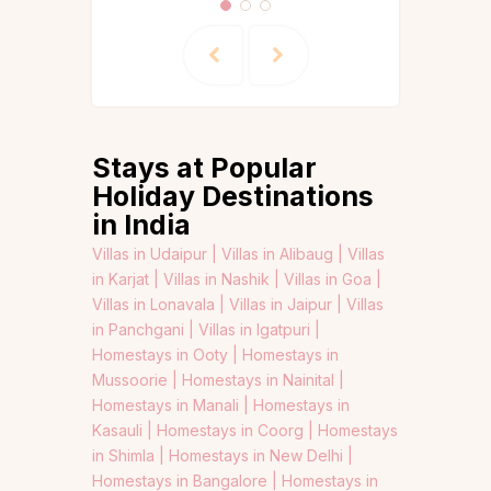
Stays at Popular
Holiday Destinations
in India
Villas in Udaipur |
Villas in Alibaug |
Villas
in Karjat |
Villas in Nashik |
Villas in Goa |
Villas in Lonavala |
Villas in Jaipur |
Villas
in Panchgani |
Villas in Igatpuri |
Homestays in Ooty |
Homestays in
Mussoorie |
Homestays in Nainital |
Homestays in Manali |
Homestays in
Kasauli |
Homestays in Coorg |
Homestays
in Shimla |
Homestays in New Delhi |
Homestays in Bangalore |
Homestays in