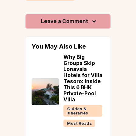
Leave a Comment
You May Also Like
g
Monsoon Villas
 Skip
in the Western
la
Ghats: 16 Stays
for Villa
for Lonavala,
: Inside
Karjat &
 BHK
Mahabaleshwa
e-Pool
r
Guides &
Itineraries
 &
ries
Reads