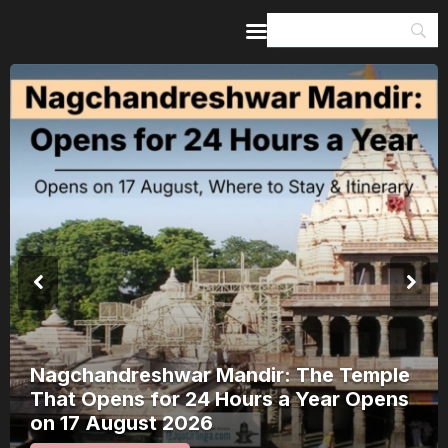
Home
Guides & Itineraries
Inspiration
Events &
Experiences
Browse All
Nagchandreshwar Mandir: The Temple
That Opens for 24 Hours a Year Opens
on 17 August 2026