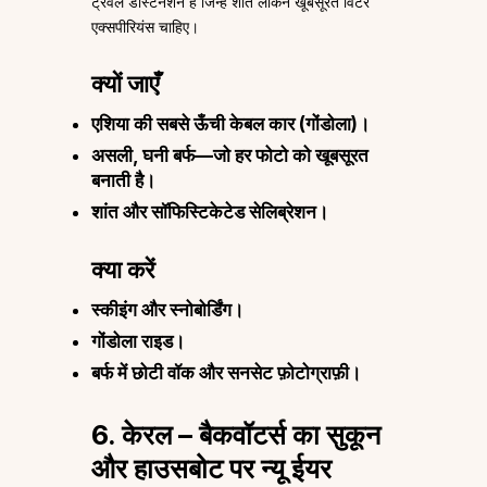
ट्रैवल डेस्टिनेशन है जिन्हें शांत लेकिन खूबसूरत विंटर
एक्सपीरियंस चाहिए।
क्यों जाएँ
एशिया की सबसे ऊँची केबल कार (गोंडोला)।
असली, घनी बर्फ—जो हर फोटो को खूबसूरत
बनाती है।
शांत और सॉफिस्टिकेटेड सेलिब्रेशन।
क्या करें
स्कीइंग और स्नोबोर्डिंग।
गोंडोला राइड।
बर्फ में छोटी वॉक और सनसेट फ़ोटोग्राफ़ी।
6. केरल – बैकवॉटर्स का सुकून
और हाउसबोट पर न्यू ईयर