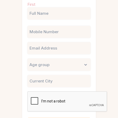
Name
First
(Required)
Phone
Email
Untitled
City
CAPTCHA