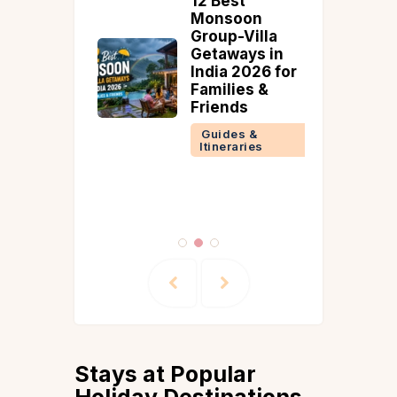
 Parties
12 Best
Pre-
Monsoon
on 2026:
Group-Villa
Clubs
Getaways in
pen in
India 2026 for
uly
Families &
Friends
Guides &
 &
Itineraries
ries
Stays at Popular
Holiday Destinations