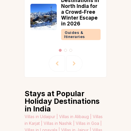
Destinations in
Places in Kera
North India for
You Won’t Fin
a Crowd-Free
on the Usual
Winter Escape
Tourist Map
in 2026
Guides &
Itineraries
Guides &
Itineraries
Stays at Popular
Holiday Destinations
in India
Villas in Udaipur |
Villas in Alibaug |
Villas
in Karjat |
Villas in Nashik |
Villas in Goa |
Villas in Lonavala |
Villas in Jaipur |
Villas