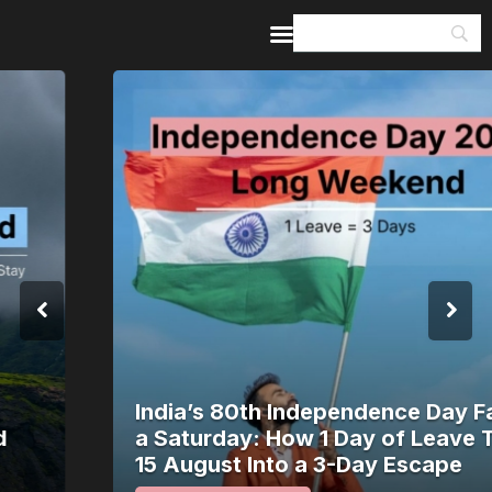
Home
Guides & Itineraries
Inspiration
Events &
Experiences
Browse All
India’s 80th Independence Day Falls on
a Saturday: How 1 Day of Leave Turns
15 August Into a 3-Day Escape