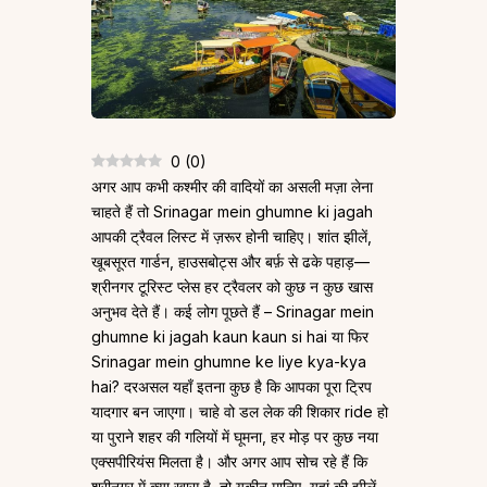
0
(
0
)
अगर आप कभी कश्मीर की वादियों का असली मज़ा लेना
चाहते हैं तो Srinagar mein ghumne ki jagah
आपकी ट्रैवल लिस्ट में ज़रूर होनी चाहिए। शांत झीलें,
खूबसूरत गार्डन, हाउसबोट्स और बर्फ़ से ढके पहाड़—
श्रीनगर टूरिस्ट प्लेस हर ट्रैवलर को कुछ न कुछ खास
अनुभव देते हैं। कई लोग पूछते हैं – Srinagar mein
ghumne ki jagah kaun kaun si hai या फिर
Srinagar mein ghumne ke liye kya-kya
hai? दरअसल यहाँ इतना कुछ है कि आपका पूरा ट्रिप
यादगार बन जाएगा। चाहे वो डल लेक की शिकार ride हो
या पुराने शहर की गलियों में घूमना, हर मोड़ पर कुछ नया
एक्सपीरियंस मिलता है। और अगर आप सोच रहे हैं कि
श्रीनगर में क्या खास है, तो यकीन मानिए, यहां की झीलें,