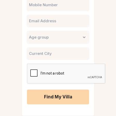
Phone
Email
Untitled
City
CAPTCHA
A