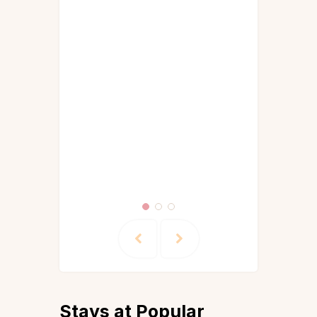
Guides &
Itineraries
Kerala
Lonavala
Matheran
Munnar
Nainital
Wayanad
Stays at Popular