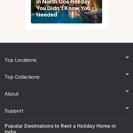
in North Goa Holiday
in North Goa Holiday
You Didn’t Know You
You Didn’t Know You
Needed
Needed
Top Locations
Top Collections
About
Support
Popular Destinations to Rent a Holiday Home in
India