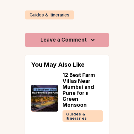
Guides & Itineraries
Leave a Comment
You May Also Like
t Farm
18 Most
Near
Photogenic
i and
Monsoon
r a
Destinations in
India: Misty
on
Hills,
Waterfalls &
 &
Living Root
ries
Bridges
Coorg