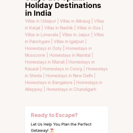
Holiday Destinations
in India
Villas in Udaipur |
Villas in Alibaug |
Villas
in Karjat |
Villas in Nashik |
Villas in Goa |
Villas in Lonavala |
Villas in Jaipur |
Villas
in Panchgani |
Villas in Igatpuri |
Homestays in Ooty |
Homestays in
Mussoorie |
Homestays in Nainital |
Homestays in Manali |
Homestays in
Kasauli |
Homestays in Coorg |
Homestays
in Shimla |
Homestays in New Delhi |
Homestays in Bangalore |
Homestays in
Alleppey |
Homestays in Chandigarh
Ready to Escape?
Let Us Help You Plan the Perfect
Getaway!