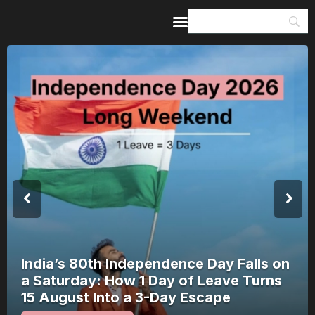
Home
Guides & Itineraries
Inspiration
Events &
Experiences
Browse All
India’s 80th Independence Day Falls on
a Saturday: How 1 Day of Leave Turns
15 August Into a 3-Day Escape