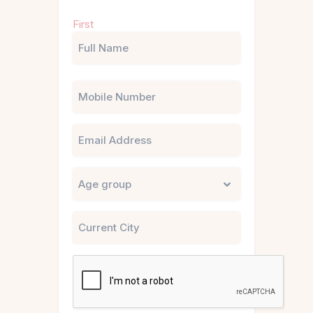
Name
First
(Required)
Phone
Email
Untitled
City
CAPTCHA