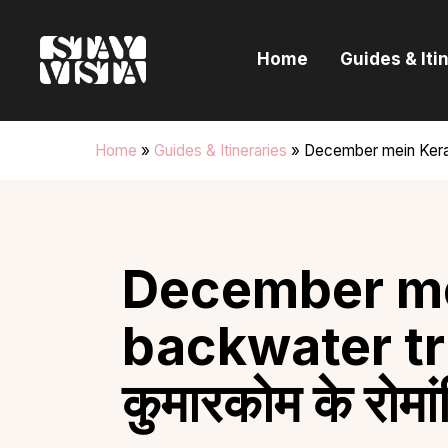
H
Home
Guides & Iti
G
I
Home
»
Guides & Itineraries
»
December mein Kerala b
E
B
December me
backwater trip
कुमारकोम के रोमा