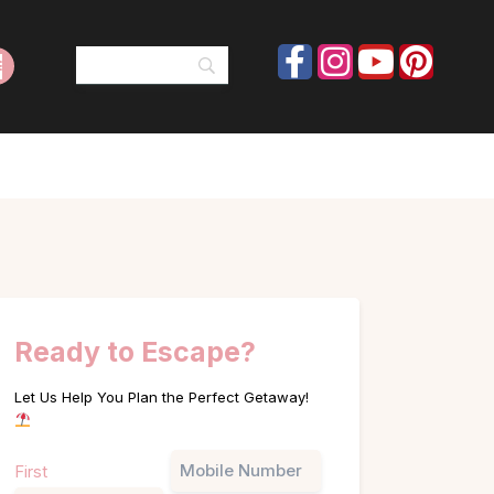
Ready to Escape?
Let Us Help You Plan the Perfect Getaway!
Name
Phone
First
(Required)