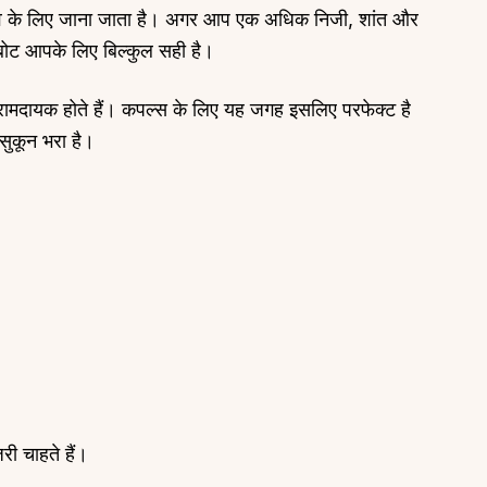
भव के लिए जाना जाता है। अगर आप एक अधिक निजी, शांत और
सबोट आपके लिए बिल्कुल सही है।
मदायक होते हैं। कपल्स के लिए यह जगह इसलिए परफेक्ट है
सुकून भरा है।
About
Sup
Our Story
Cont
Partner With Us
Canc
s
Offers
n
Corporate Offsites
Events & Experiences
FAQs
s
Gift Card
Blog
़री चाहते हैं।
Careers