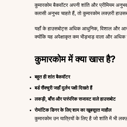
कुमारकोम बैकवॉटर अपनी शांति और प्रीमियम अनु
क्लासी अनुभव चाहते हैं, तो कुमारकोम लक्ज़री हाउ
यहाँ के हाउसबोट्स अधिक आधुनिक, विशाल और आरा
क्योंकि यह अपेक्षाकृत कम भीड़भाड़ वाला और अधिक 
Top Locations
Top Collections
Lonavala
Luxury Villas
कुमारकोम में क्या खास है?
Goa
Trending This Season
Alibaug
Festive Favourites Villa
बहुत ही शांत बैकवॉटर
Karjat
Heated-Pool Collectio
बर्ड सैंक्चुरी जहाँ दुर्लभ पक्षी दिखते हैं
Igatpuri
Pet-Friendly Villas
Mahabaleshwar
Impeccable View Villas
लकड़ी, बाँस और पारंपरिक सजावट वाले हाउसबोट
Mumbai
Corporate Offsite Villa
रोमांटिक डिनर के लिए शाम का खूबसूरत माहौल
Kasauli
Kid-Friendly Villas
कुमारकोम उन यात्रियों के लिए है जो शांति में भी लक्ज
Mussoorie
Getaway Collections