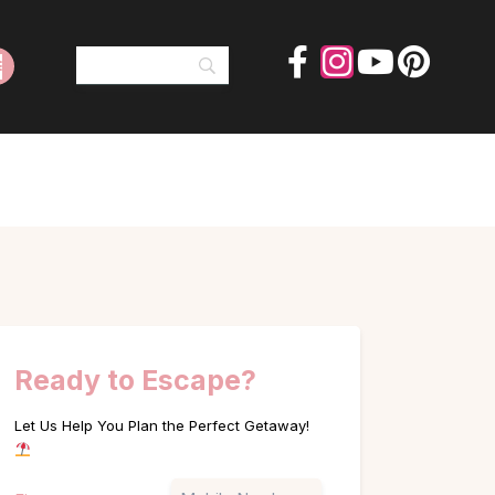
Ready to Escape?
Let Us Help You Plan the Perfect Getaway!
Name
Phone