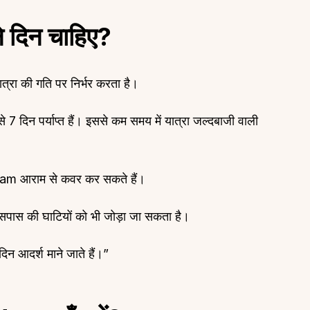
े दिन चाहिए?
त्रा की गति पर निर्भर करता है।
About
Sup
े 7 दिन पर्याप्त हैं। इससे कम समय में यात्रा जल्दबाजी वाली
Our Story
Cont
Partner With Us
Canc
s
Offers
am आराम से कवर कर सकते हैं।
n
Corporate Offsites
ास की घाटियों को भी जोड़ा जा सकता है।
Events & Experiences
FAQs
 दिन आदर्श माने जाते हैं।”
s
Gift Card
Blog
Careers