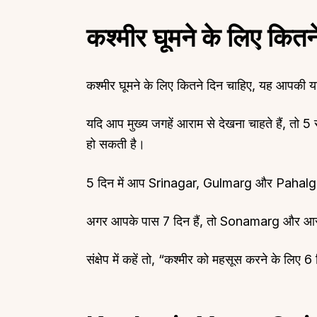
कश्मीर घूमने के लिए कितन
कश्मीर घूमने के लिए कितने दिन चाहिए, यह आपकी या
Top Locations
Top Collections
यदि आप मुख्य जगहें आराम से देखना चाहते हैं, तो 5 स
Lonavala
Luxury Villas
हो सकती है।
Goa
Trending This Season
Alibaug
Festive Favourites Villa
5 दिन में आप Srinagar, Gulmarg और Pahalg
Karjat
Heated-Pool Collectio
अगर आपके पास 7 दिन हैं, तो Sonamarg और आसप
Igatpuri
Pet-Friendly Villas
Mahabaleshwar
Impeccable View Villas
संक्षेप में कहें तो, “कश्मीर को महसूस करने के लिए 6
Mumbai
Corporate Offsite Villa
Kasauli
Kid-Friendly Villas
Mussoorie
Getaway Collections