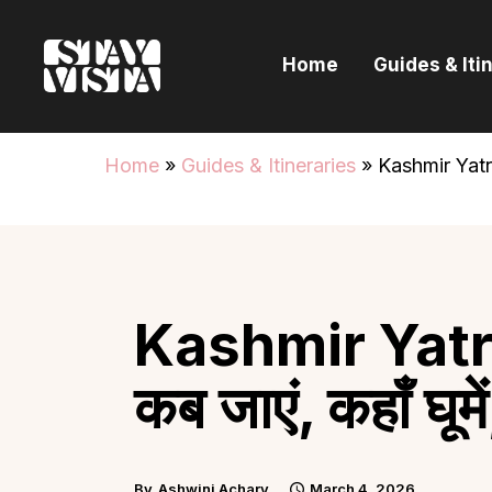
H
Home
Guides & Iti
G
I
Home
»
Guides & Itineraries
»
Kashmir Yatra
E
B
Kashmir Yatr
कब जाएं, कहाँ घूम
By
Ashwini Achary
March 4, 2026