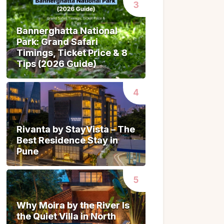
Bannerghatta National
Bannerghatta National
Park: Grand Safari
Park: Grand Safari
Timings, Ticket Price & 8
Timings, Ticket Price & 8
Tips (2026 Guide)
Tips (2026 Guide)
Rivanta by StayVista – The
Rivanta by StayVista – The
Best Residence Stay in
Best Residence Stay in
Pune
Pune
Why Moira by the River Is
Why Moira by the River Is
the Quiet Villa in North
the Quiet Villa in North