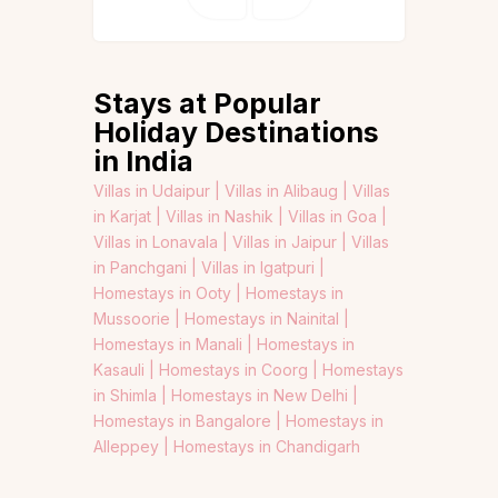
Stays at Popular
Holiday Destinations
in India
Villas in Udaipur |
Villas in Alibaug |
Villas
in Karjat |
Villas in Nashik |
Villas in Goa |
Villas in Lonavala |
Villas in Jaipur |
Villas
in Panchgani |
Villas in Igatpuri |
Homestays in Ooty |
Homestays in
Mussoorie |
Homestays in Nainital |
Homestays in Manali |
Homestays in
Kasauli |
Homestays in Coorg |
Homestays
in Shimla |
Homestays in New Delhi |
Homestays in Bangalore |
Homestays in
Alleppey |
Homestays in Chandigarh