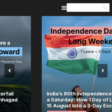
Home
Guides & Itineraries
Inspiration
Events &
Experiences
Browse All
India’s 80th Independence Day Falls on
a Saturday: How 1 Day of Leave Turns
15 August Into a 3-Day Escape