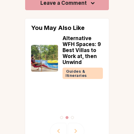
Leave a Comment
You May Also Like
the
Alternative
angle:
WFH Spaces: 9
ndia
Best Villas to
Work at, then
Unwind
Guides &
Itineraries