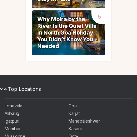
Why Moira by the
Why Moira by the
River Is the Quiet Villa
River Is the Quiet Villa
in North Goa Holiday
in North Goa Holiday
You Didn’t Know You
You Didn’t Know You
Needed
Needed
Top Locations
Lonavala
Goa
Alibaug
Karjat
Igatpuri
Mahabaleshwar
Mumbai
Kasauli
Mussoorie
Ooty