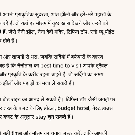
 अपनी प्राकृतिक सुंदरता, शांत झीलों और हरे-भरे पहाड़ों के
हे हैं, तो यहां हर मौसम में कुछ खास देखने और करने को
ैं, जैसे नैनी झील, नैना देवी मंदिर, टिफिन टॉप, स्नो व्यू पॉइंट
 होते हैं।
About
Sup
Our Story
Cont
ा और ताजगी से भरा, जबकि सर्दियों में बर्फबारी के कारण
वजह है कि नैनीताल का best time to visit आपके ट्रैवल
Partner With Us
Canc
 प्रकृति के करीब रहना चाहते हैं, तो सर्दियों का समय
s
Offers
ल के झीलों और पहाड़ों का मजा ले सकते हैं।
n
Corporate Offsites
Events & Experiences
 या बोट राइड का आनंद ले सकते हैं। टिफिन टॉप जैसी जगहों पर
FAQs
 हर तरह के बजट के लिए होटल, budget hotel, गेस्ट हाउस
s
Gift Card
र बजट के अनुसार stay चुन सकते हैं।
Blog
Careers
ं तो सही time और मौसम का चुनाव जरूर करें, ताकि आपकी