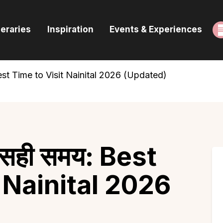
ome
neraries
Inspiration
Events & Experiences
uides & Itineraries
nspiration
 Best Time to Visit Nainital 2026 (Updated)
vents & Experiences
rowse All
ा सही समय: Best
 Nainital 2026