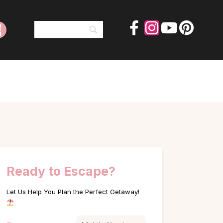
Ready to Escape?
Let Us Help You Plan the Perfect Getaway!
Name
Phone