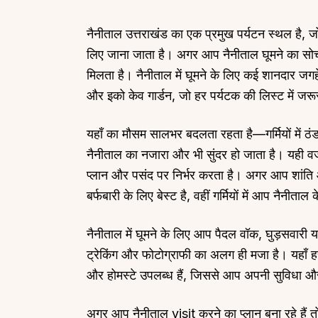
नैनीताल उत्तराखंड का एक प्रमुख पर्यटन स्थल है, जो
लिए जाना जाता है। अगर आप नैनीताल घूमने का सोच र
मिलता है। नैनीताल में घूमने के लिए कई शानदार जगहें ह
और इको केव गार्डन, जो हर पर्यटक की लिस्ट में जरूर
Top Locations
Top Collections
Lonavala
Luxury Villas
यहाँ का मौसम सालभर बदलता रहता है—गर्मियों में ठंड
नैनीताल का नजारा और भी सुंदर हो जाता है। यही 
Goa
Trending This Season
प्लान और पसंद पर निर्भर करता है। अगर आप शांति और
Alibaug
Festive Favourites Villa
बर्फबारी के लिए बेस्ट है, वहीं गर्मियों में आप नैनीता
Karjat
Heated-Pool Collectio
Igatpuri
Pet-Friendly Villas
नैनीताल में घूमने के लिए आप पैदल वॉक, घुड़सवारी
Mahabaleshwar
Impeccable View Villas
ट्रेकिंग और फोटोग्राफी का अलग ही मजा है। यहाँ
Mumbai
Corporate Offsite Villa
और होमस्टे उपलब्ध हैं, जिससे आप अपनी सुविधा औ
Kasauli
Kid-Friendly Villas
Mussoorie
Getaway Collections
अगर आप नैनीताल visit करने का प्लान बना रहे है