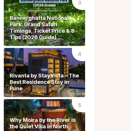
Bannerghatta National
Bannerghatta National
Park: Grand Safari
Park: Grand Safari
Timings, Ticket Price & 8
Timings, Ticket Price & 8
Tips (2026 Guide)
Tips (2026 Guide)
Rivanta by StayVista – The
Rivanta by StayVista – The
Best Residence Stay in
Best Residence Stay in
Pune
Pune
Why Moira by the River Is
Why Moira by the River Is
the Quiet Villa in North
the Quiet Villa in North